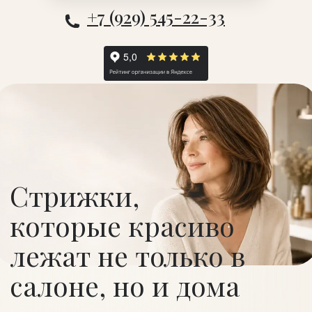
+7 (929) 545-22-33
Стрижки,
которые красиво
лежат не только в
салоне, но и дома
В Фэмили мастер учитывает форму лица,
структуру волос, привычки в укладке и
ваш образ жизни — чтобы результат был
красивым, понятным и удобным каждый
день.
ЗАПЛАНИРОВАТЬ ВИЗИТ по
телефону