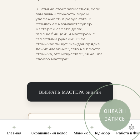
К Татьяне стоит записаться, если
вам важны точность, вкус и
уверенность в результате. В
отзывах её называют “супер
мастером своего дела”,
“волшебницей” и мастером с
“золотыми руками”. О её
стрижках пишут: “каждая прядка
лежит идеально”, “это не просто
стрижка, это искусство”, “я нашла
своего мастера”.
ВЫБРАТЬ МАСТЕРА онлайн
ОНЛАЙН
ЗАПИСЬ
ВЫБРАТЬ МАСТЕРА по телефону
Главная
Окрашивания волос
Маникюр | Педикюр
Работа в Фэ