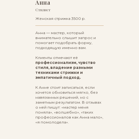
Анна
Стилист
Женская стрижка 3500 р.
Анна — мастер, который
внимательно слышит запрос и
помогает подобрать форму,
подходящую именно вам.
Клиенты отмечают её
профессионализм, чувство
стиля, владение разными
техниками стрижки и
эмпатичный подход.
К Анне стоит записаться, если
хочется обновиться мягко, без
навязанных решений, но с
заметным результатом. В отзывах
о ней пишут: «мастер меня
поняла», «волшебно», «таких
профессионалов как Анна мало»,
«я помолодела».